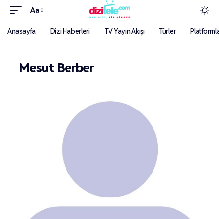
Aa
Anasayfa
Dizi Haberleri
TV Yayın Akışı
Türler
Platforml
Mesut Berber