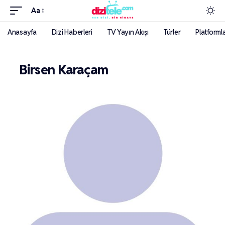
Aa
Anasayfa
Dizi Haberleri
TV Yayın Akışı
Türler
Platforml
Birsen Karaçam