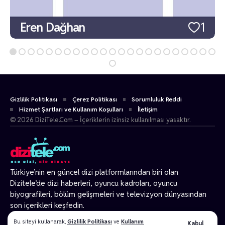
Eren Dağhan
1
Gizlilik Politikası
Çerez Politikası
Sorumluluk Reddi
Hizmet Şartları ve Kullanım Koşulları
İletişim
© 2026 DiziTele.Com – İçeriklerin izinsiz kullanılması yasaktır.
Türkiye’nin en güncel dizi platformlarından biri olan
Dizitele
’de dizi haberleri, oyuncu kadroları, oyuncu
biyografileri, bölüm gelişmeleri ve televizyon dünyasından
son içerikleri keşfedin.
© 2026 Tüm Hakları Gizlidir.
Bu siteyi kullanarak,
Gizlilik Politikası
ve
Kullanım
Kabul