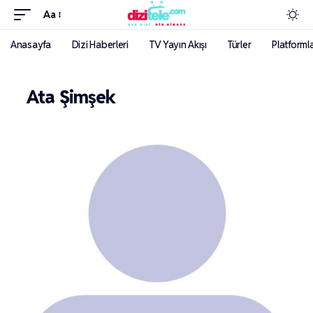
Aa
Anasayfa
Dizi Haberleri
TV Yayın Akışı
Türler
Platforml
Ata Şimşek