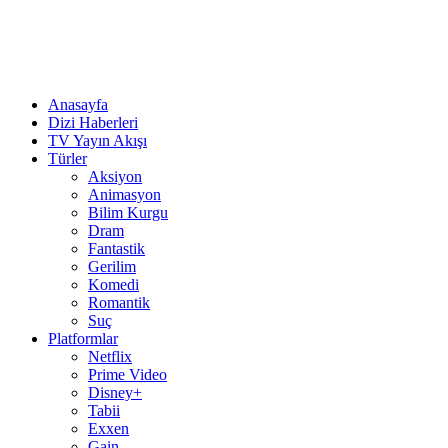
Anasayfa
Dizi Haberleri
TV Yayın Akışı
Türler
Aksiyon
Animasyon
Bilim Kurgu
Dram
Fantastik
Gerilim
Komedi
Romantik
Suç
Platformlar
Netflix
Prime Video
Disney+
Tabii
Exxen
Gain