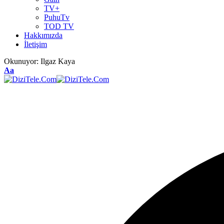
TV+
PuhuTv
TOD TV
Hakkımızda
İletişim
Okunuyor:
Ilgaz Kaya
Aa