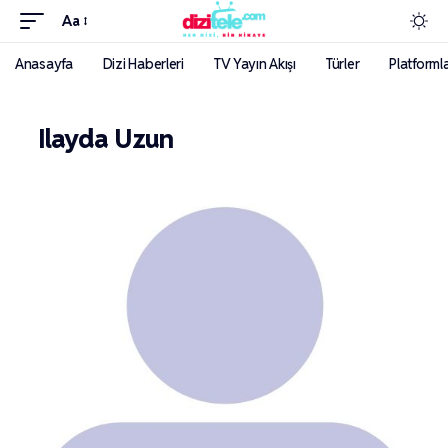
Aa
Anasayfa
Dizi Haberleri
TV Yayın Akışı
Türler
Platforml
Ilayda Uzun