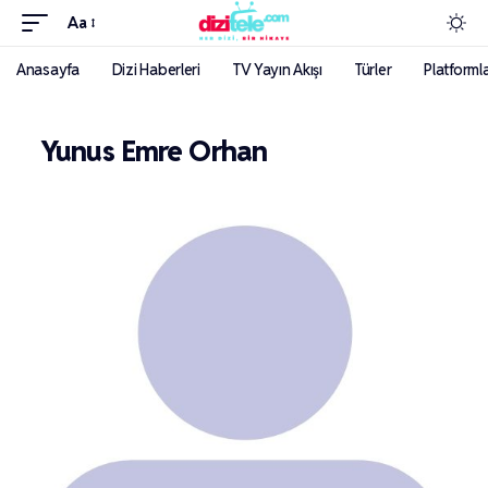
Aa
Anasayfa
Dizi Haberleri
TV Yayın Akışı
Türler
Platforml
Yunus Emre Orhan