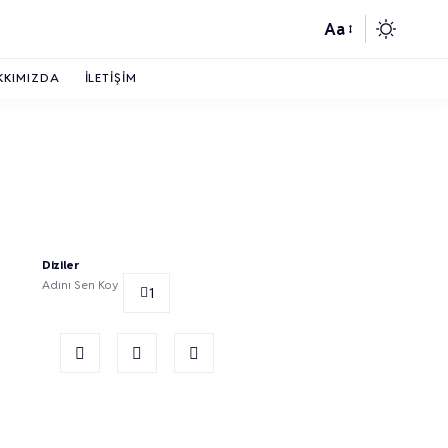
Aa
Font
Resizer
KKIMIZDA
İLETIŞIM
Diziler
Adını Sen Koy
1