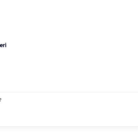
eri
?