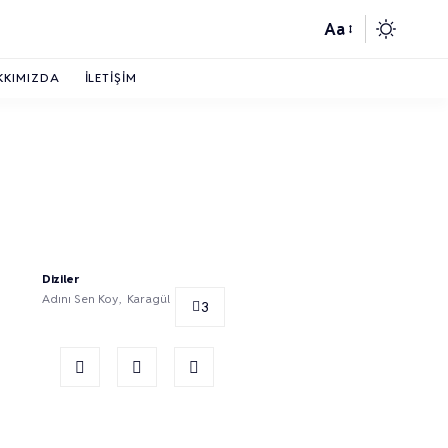
Aa
KKIMIZDA
İLETIŞIM
Diziler
Adını Sen Koy
Karagül
3