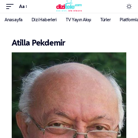
Aa
Anasayfa
Dizi Haberleri
TV Yayın Akışı
Türler
Platforml
Atilla Pekdemir