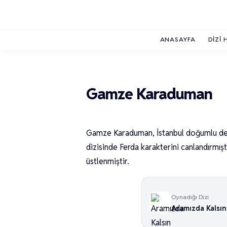
ANASAYFA
DIZI 
Gamze Karaduman
Gamze Karaduman, İstanbul doğumlu den
dizisinde Ferda karakterini canlandırmıştı
üstlenmiştir.
Oynadığı Dizi
Aramızda Kalsın