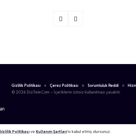
2
Bilge Şen
Gizlilik Politikası
Çerez Politikası
Sorumluluk Reddi
Hizm
© 2026 DiziTele.Com – İçeriklerin izinsiz kullanılması yasaktır.
dan
Gizlilik Politikası
ve
Kullanım Şartları
'nı kabul etmiş olursunuz.