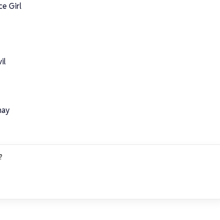
e Girl
il
nay
?