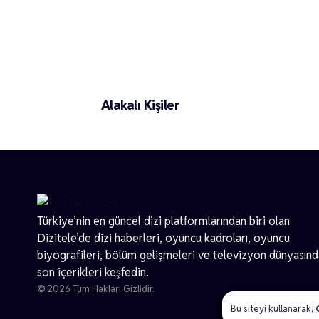
Ecem Çalık
Alakalı Kişiler
Türkiye’nin en güncel dizi platformlarından biri olan
Dizitele
’de dizi haberleri, oyuncu kadroları, oyuncu
biyografileri, bölüm gelişmeleri ve televizyon dünyasın
son içerikleri keşfedin.
© 2026 Tüm Hakları Gizlidir.
Bu siteyi kullanarak,