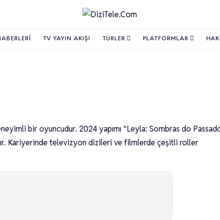
HABERLERI
TV YAYIN AKIŞI
TÜRLER
PLATFORMLAR
HAK
eyimli bir oyuncudur. 2024 yapımı “Leyla: Sombras do Passad
r. Kariyerinde televizyon dizileri ve filmlerde çeşitli roller