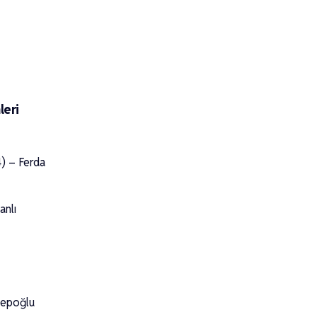
leri
) – Ferda
anlı
lepoğlu