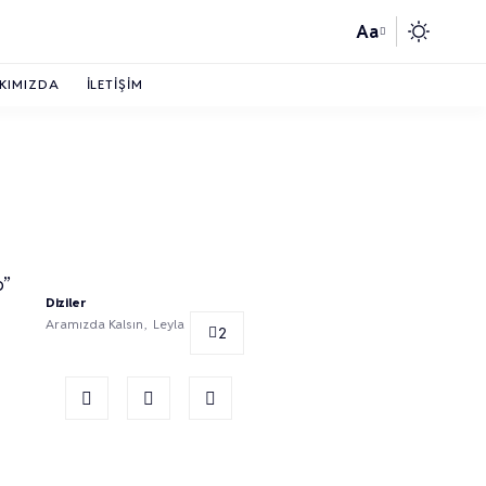
Aa
KIMIZDA
İLETIŞIM
o”
Diziler
Aramızda Kalsın
Leyla
2