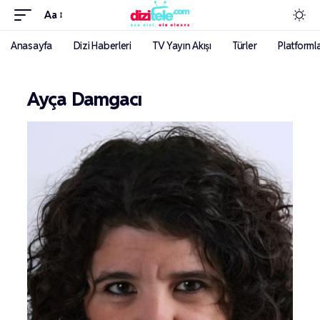
Aa
Anasayfa
Dizi Haberleri
TV Yayın Akışı
Türler
Platforml
Ayça Damgacı