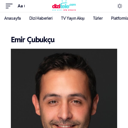
Aa
Anasayfa
Dizi Haberleri
TV Yayın Akışı
Türler
Platforml
Emir Çubukçu