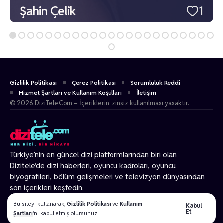
Şahin Çelik
1
Gizlilik Politikası
Çerez Politikası
Sorumluluk Reddi
Hizmet Şartları ve Kullanım Koşulları
İletişim
© 2026 DiziTele.Com – İçeriklerin izinsiz kullanılması yasaktır.
Türkiye’nin en güncel dizi platformlarından biri olan
Dizitele
’de dizi haberleri, oyuncu kadroları, oyuncu
biyografileri, bölüm gelişmeleri ve televizyon dünyasından
son içerikleri keşfedin.
© 2026 Tüm Hakları Gizlidir.
Bu siteyi kullanarak,
Gizlilik Politikası
ve
Kullanım
Kabul
Et
Şartları
'nı kabul etmiş olursunuz.