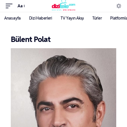
Aa
Anasayfa
Dizi Haberleri
TV Yayın Akışı
Türler
Platforml
Bülent Polat