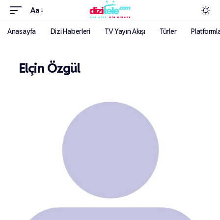
Aa
Anasayfa
Dizi Haberleri
TV Yayın Akışı
Türler
Platforml
Elçin Özgül