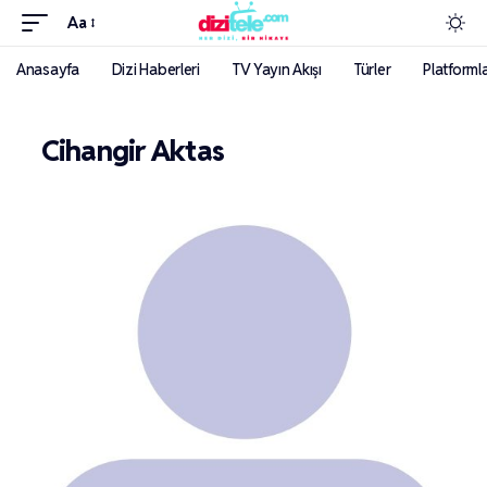
Aa
Anasayfa
Dizi Haberleri
TV Yayın Akışı
Türler
Platforml
Cihangir Aktas