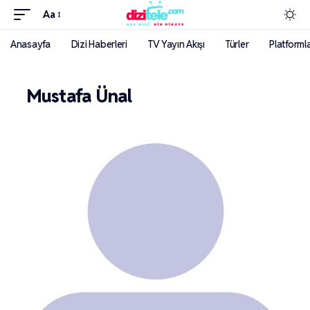
Aa
Anasayfa
Dizi Haberleri
TV Yayın Akışı
Türler
Platforml
Mustafa Ünal