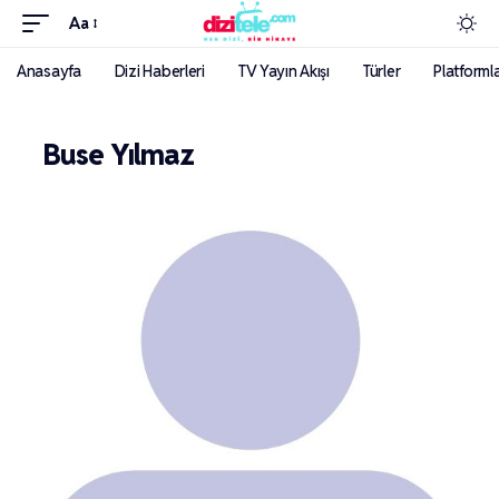
Aa
Anasayfa
Dizi Haberleri
TV Yayın Akışı
Türler
Platforml
Buse Yılmaz