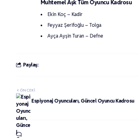
Muhtemel Aşk Tüm Oyuncu Kadrosu
Ekin Koç – Kadir
Feyyaz Şerifoğlu – Tolga
Ayça Ayşin Turan – Defne
Paylaş:
ÖNCEKI:
Espiyonaj Oyuncuları, Güncel Oyuncu Kadrosu