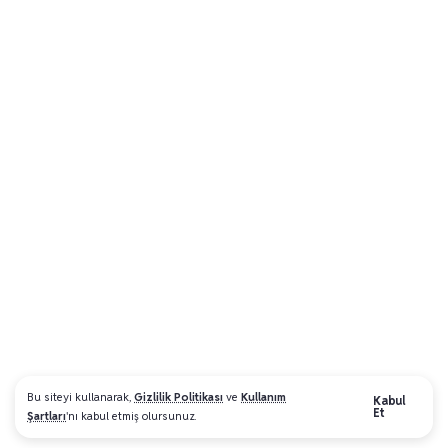
Bu siteyi kullanarak,
Gizlilik Politikası
ve
Kullanım
Kabul
Et
Şartları
'nı kabul etmiş olursunuz.