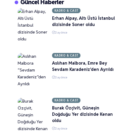
Güncel Haberler
KADRO & CAST
Erhan Alpay, Altı Üstü İstanbul
dizisinde Soner oldu
2 ay önce
KADRO & CAST
Aslıhan Malbora, Emre Bey
Sevdam Karadeniz’den Ayrıldı
2 ay önce
KADRO & CAST
Burak Özçivit, Güneşin
Doğduğu Yer dizisinde Kenan
oldu
2 ay önce