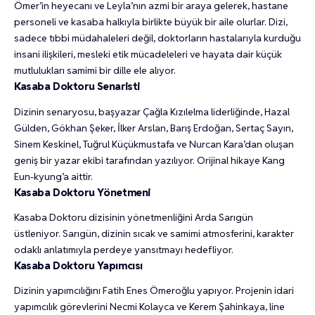
Ömer’in heyecanı ve Leyla’nın azmi bir araya gelerek, hastane
personeli ve kasaba halkıyla birlikte büyük bir aile olurlar. Dizi,
sadece tıbbi müdahaleleri değil, doktorların hastalarıyla kurduğu
insani ilişkileri, mesleki etik mücadeleleri ve hayata dair küçük
mutlulukları samimi bir dille ele alıyor.
Kasaba Doktoru Senaristi
Dizinin senaryosu, başyazar Çağla Kızılelma liderliğinde, Hazal
Gülden, Gökhan Şeker, İlker Arslan, Barış Erdoğan, Sertaç Sayın,
Sinem Keskinel, Tuğrul Küçükmustafa ve Nurcan Kara’dan oluşan
geniş bir yazar ekibi tarafından yazılıyor. Orijinal hikaye Kang
Eun-kyung’a aittir.
Kasaba Doktoru Yönetmeni
Kasaba Doktoru dizisinin yönetmenliğini Arda Sarıgün
üstleniyor. Sarıgün, dizinin sıcak ve samimi atmosferini, karakter
odaklı anlatımıyla perdeye yansıtmayı hedefliyor.
Kasaba Doktoru Yapımcısı
Dizinin yapımcılığını Fatih Enes Ömeroğlu yapıyor. Projenin idari
yapımcılık görevlerini Necmi Kolayca ve Kerem Şahinkaya, line