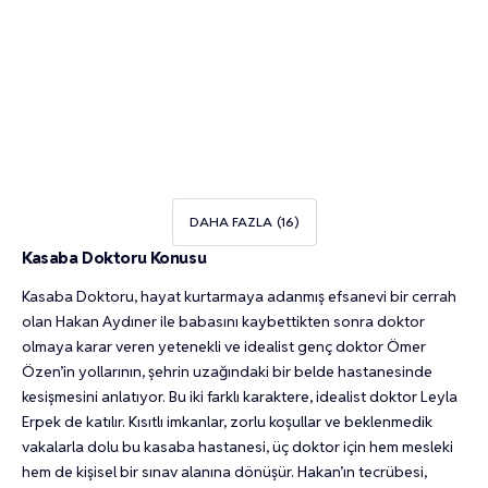
Utku Ateş
1
Uğur Karabulut
1
Tarık Ündüz
1
Tarık Uğur Özenbaş
1
Sultan Ulutaş
1
Şilan Düzdaban
1
Özgün Karaman
1
DAHA FAZLA
Kasaba Doktoru Konusu
Kasaba Doktoru, hayat kurtarmaya adanmış efsanevi bir cerrah
olan Hakan Aydıner ile babasını kaybettikten sonra doktor
olmaya karar veren yetenekli ve idealist genç doktor Ömer
Özen’in yollarının, şehrin uzağındaki bir belde hastanesinde
kesişmesini anlatıyor. Bu iki farklı karaktere, idealist doktor Leyla
Erpek de katılır. Kısıtlı imkanlar, zorlu koşullar ve beklenmedik
vakalarla dolu bu kasaba hastanesi, üç doktor için hem mesleki
hem de kişisel bir sınav alanına dönüşür. Hakan’ın tecrübesi,