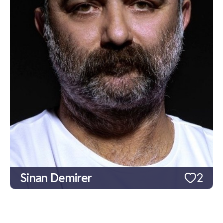
Sinan Demirer
2
Sinan Albayrak
2
Özgür Cem Tuğluk
2
Hande Cömertler
2
Barış Yalçın
2