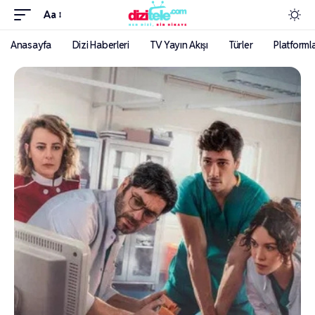
Aa
Anasayfa
Dizi Haberleri
TV Yayın Akışı
Türler
Platforml