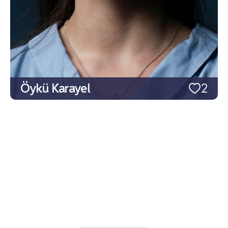
Öykü Karayel
2
Hazal Türesan
2
Alper Türedi
2
Yesim Taskin
1
Vildan Vatansever
1
Tuvana Türkay
1
Selin Gökbakar
1
Saygın Soysal
1
Şahverdi Ali Eren
1
Şahin Ergüney
1
Özcan Tekdemir
1
Ömer Vatanartıran
1