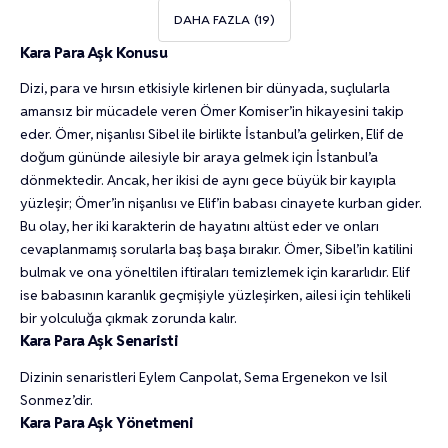
DAHA FAZLA
Kara Para Aşk Konusu
Dizi, para ve hırsın etkisiyle kirlenen bir dünyada, suçlularla
amansız bir mücadele veren Ömer Komiser’in hikayesini takip
eder. Ömer, nişanlısı Sibel ile birlikte İstanbul’a gelirken, Elif de
doğum gününde ailesiyle bir araya gelmek için İstanbul’a
dönmektedir. Ancak, her ikisi de aynı gece büyük bir kayıpla
yüzleşir; Ömer’in nişanlısı ve Elif’in babası cinayete kurban gider.
Bu olay, her iki karakterin de hayatını altüst eder ve onları
cevaplanmamış sorularla baş başa bırakır. Ömer, Sibel’in katilini
bulmak ve ona yöneltilen iftiraları temizlemek için kararlıdır. Elif
ise babasının karanlık geçmişiyle yüzleşirken, ailesi için tehlikeli
bir yolculuğa çıkmak zorunda kalır.
Kara Para Aşk Senaristi
Dizinin senaristleri Eylem Canpolat, Sema Ergenekon ve Isil
Sonmez’dir.
Kara Para Aşk Yönetmeni