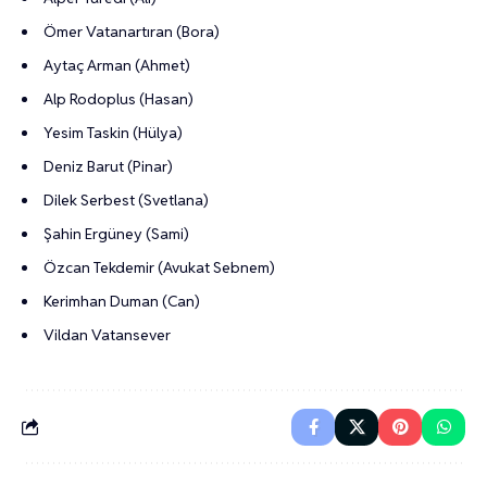
Ömer Vatanartıran (Bora)
Aytaç Arman (Ahmet)
Alp Rodoplus (Hasan)
Yesim Taskin (Hülya)
Deniz Barut (Pinar)
Dilek Serbest (Svetlana)
Şahin Ergüney (Sami)
Özcan Tekdemir (Avukat Sebnem)
Kerimhan Duman (Can)
Vildan Vatansever