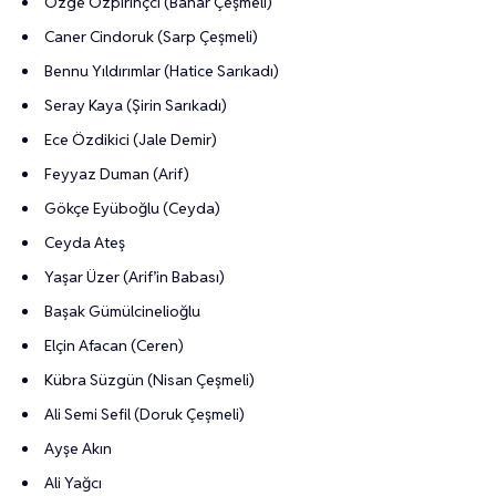
Özge Özpirinçci (Bahar Çeşmeli)
Caner Cindoruk (Sarp Çeşmeli)
Bennu Yıldırımlar (Hatice Sarıkadı)
Seray Kaya (Şirin Sarıkadı)
Ece Özdikici (Jale Demir)
Feyyaz Duman (Arif)
Gökçe Eyüboğlu (Ceyda)
Ceyda Ateş
Yaşar Üzer (Arif’in Babası)
Başak Gümülcinelioğlu
Elçin Afacan (Ceren)
Kübra Süzgün (Nisan Çeşmeli)
Ali Semi Sefil (Doruk Çeşmeli)
Ayşe Akın
Ali Yağcı