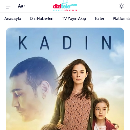
Aa
Anasayfa
Dizi Haberleri
TV Yayın Akışı
Türler
Platforml