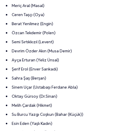
Meriç Aral (Masal)
Ceren Taşçı (Oya)
Berat Yenilmez (Engin)
Özcan Tekdemir (Polen)
Semi Sırtıkkızıl (Levent)
Devrim Özder Akın (Musa Demir)
Ayça Erturan (Yeliz Ünsal)
Şerif Erol (Enver Sarıkadı)
Sahra Şaş (Berşan)
Sinem Uçar (Ustabaşı Ferdane Abla)
Oktay Gürsoy (Dr.Sinan)
Melih Çardak (Hikmet)
Su Burcu Yazgı Coşkun (Bahar (Küçük))
Esin Eden (Yaşlı Kadın)