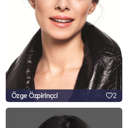
Özge Özpirinçci
2