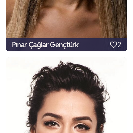
Pınar Çağlar Gençtürk
2