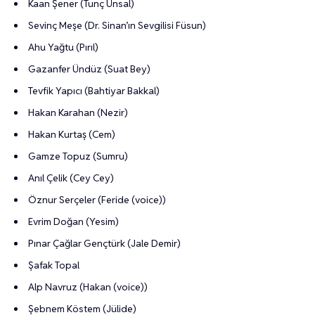
Kaan Şener (Tunç Ünsal)
Sevinç Meşe (Dr. Sinan’ın Sevgilisi Füsun)
Ahu Yağtu (Pırıl)
Gazanfer Ündüz (Suat Bey)
Tevfik Yapıcı (Bahtiyar Bakkal)
Hakan Karahan (Nezir)
Hakan Kurtaş (Cem)
Gamze Topuz (Sumru)
Anıl Çelik (Cey Cey)
Öznur Serçeler (Feride (voice))
Evrim Doğan (Yesim)
Pınar Çağlar Gençtürk (Jale Demir)
Şafak Topal
Alp Navruz (Hakan (voice))
Şebnem Köstem (Jülide)