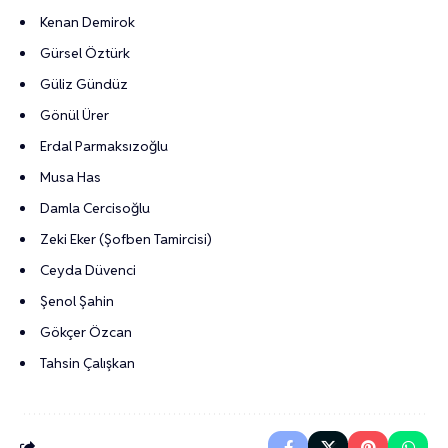
Kenan Demirok
Gürsel Öztürk
Güliz Gündüz
Gönül Ürer
Erdal Parmaksızoğlu
Musa Has
Damla Cercisoğlu
Zeki Eker (Şofben Tamircisi)
Ceyda Düvenci
Şenol Şahin
Gökçer Özcan
Tahsin Çalışkan