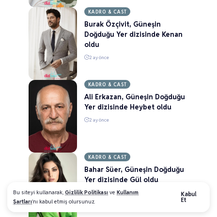
KADRO & CAST
Burak Özçivit, Güneşin
Doğduğu Yer dizisinde Kenan
oldu
2 ay önce
KADRO & CAST
Ali Erkazan, Güneşin Doğduğu
Yer dizisinde Heybet oldu
2 ay önce
KADRO & CAST
Bahar Süer, Güneşin Doğduğu
Yer dizisinde Gül oldu
Bu siteyi kullanarak,
Gizlilik Politikası
ve
Kullanım
2 ay önce
Kabul
Et
Şartları
'nı kabul etmiş olursunuz.