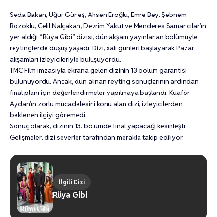
Seda Bakan, Uğur Güneş, Ahsen Eroğlu, Emre Bey, Şebnem
Bozoklu, Celil Nalçakan, Devrim Yakut ve Menderes Samancılar’ın
yer aldığı “Rüya Gibi” dizisi, dün akşam yayınlanan bölümüyle
reytinglerde düşüş yaşadı. Dizi, salı günleri başlayarak Pazar
akşamları izleyicileriyle buluşuyordu.
TMC Film imzasıyla ekrana gelen dizinin 13 bölüm garantisi
bulunuyordu. Ancak, dün alınan reyting sonuçlarının ardından
final planı için değerlendirmeler yapılmaya başlandı. Kuaför
Aydan’ın zorlu mücadelesini konu alan dizi, izleyicilerden
beklenen ilgiyi göremedi.
Sonuç olarak, dizinin 13. bölümde final yapacağı kesinleşti.
Gelişmeler, dizi severler tarafından merakla takip ediliyor.
İlgili Dizi
Rüya Gibi