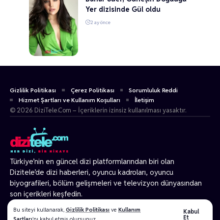
Yer dizisinde Gül oldu
2 ay önce
Gizlilik Politikası
Çerez Politikası
Sorumluluk Reddi
Hizmet Şartları ve Kullanım Koşulları
İletişim
© 2026 DiziTele.Com – İçeriklerin izinsiz kullanılması yasaktır.
Türkiye’nin en güncel dizi platformlarından biri olan
Dizitele
’de dizi haberleri, oyuncu kadroları, oyuncu
biyografileri, bölüm gelişmeleri ve televizyon dünyasından
son içerikleri keşfedin.
© 2026 Tüm Hakları Gizlidir.
Bu siteyi kullanarak,
Gizlilik Politikası
ve
Kullanım
Kabul
Et
Şartları
'nı kabul etmiş olursunuz.