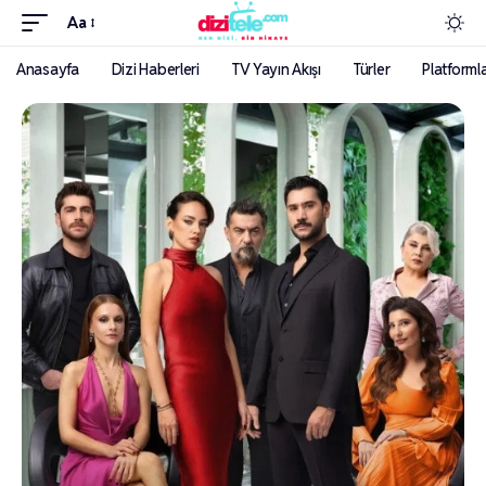
Aa
Anasayfa
Dizi Haberleri
TV Yayın Akışı
Türler
Platforml