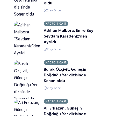
oldu
2 ay önce
KADRO & CAST
Aslıhan Malbora, Emre Bey
Sevdam Karadeniz’den
Ayrıldı
2 ay önce
KADRO & CAST
Burak Özçivit, Güneşin
Doğduğu Yer dizisinde
Kenan oldu
2 ay önce
KADRO & CAST
Ali Erkazan, Güneşin
Doğduğu Yer dizisinde