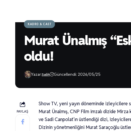
KADRO & CAST
Murat Ünalmış “Esk
oldu!
Yazar:
Güncellendi: 2026/05/25
Salih
Show TV, yeni yayın döneminde izleyicilere su
Murat Ünalmış, CNP Film imzalı dizide Mirza 
PAYLAŞ
ve Sadi Canpolat’ın üstlendiği dizi, izleyicil
Dizinin yönetmenliğini Murat Saraçoğlu üstl