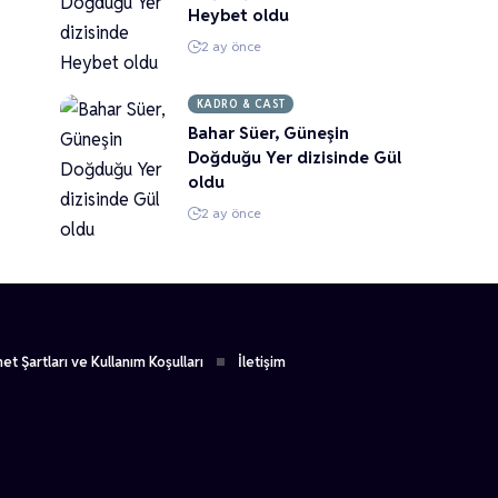
Heybet oldu
2 ay önce
KADRO & CAST
Bahar Süer, Güneşin
Doğduğu Yer dizisinde Gül
oldu
2 ay önce
et Şartları ve Kullanım Koşulları
İletişim