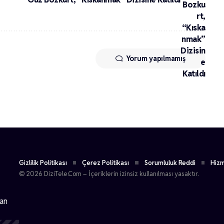
Yorum yapılmamış
Gizlilik Politikası
Çerez Politikası
Sorumluluk Reddi
Hizm
© 2026 DiziTele.Com – İçeriklerin izinsiz kullanılması yasaktır.
dan