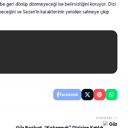
be geri dönüp dönmeyeceği ise belirsizliğini koruyor. Dizi
eneceğini ve Sezen’in karakterinin yeniden sahneye çıkıp
Facebook
SONRAKI:
Güz Bozkurt, “Kıskanmak” Dizisine Katıldı