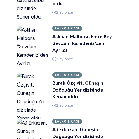
oldu
2 ay önce
KADRO & CAST
Aslıhan Malbora, Emre Bey
Sevdam Karadeniz’den
Ayrıldı
2 ay önce
KADRO & CAST
Burak Özçivit, Güneşin
Doğduğu Yer dizisinde
Kenan oldu
2 ay önce
KADRO & CAST
Ali Erkazan, Güneşin
Doğduğu Yer dizisinde