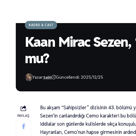
KADRO & CAST
Kaan Mirac Sezen, 
mu?
Yazar:
Güncellendi: 2025/12/25
Salih
Bu akşam “Sahipsizler” dizisinin 43. bölümü 
Sezen’in canlandırdığı Cemo karakteri bu bölü
PAYLAŞ
iddialar son günlerde kulislerde sıkça konuşul
Hayranları, Cemo’nun hapse girmesinin ardınd