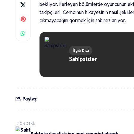
bekliyor. İlerleyen bölümlerde oyuncunun eki
takipçileri, Cemo’nun hikayesinin nasıl şekill
çıkmayacağını görmek için sabırsızlanıyor.
İlgili Dizi
Sahipsizler
Paylaş:
ÖNCEKI:
Sahtekarlar dizisine yeni senarist atandı