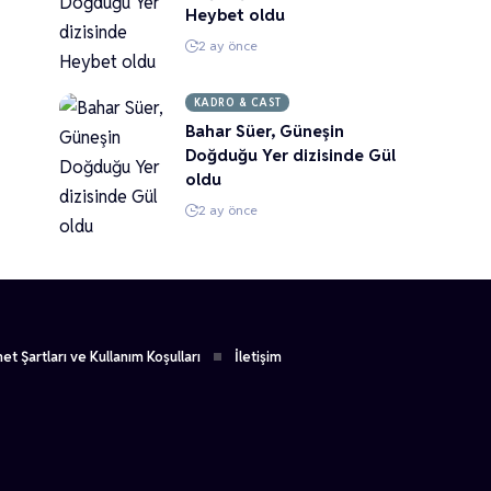
Heybet oldu
2 ay önce
KADRO & CAST
Bahar Süer, Güneşin
Doğduğu Yer dizisinde Gül
oldu
2 ay önce
et Şartları ve Kullanım Koşulları
İletişim