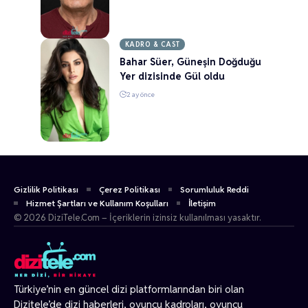
KADRO & CAST
Bahar Süer, Güneşin Doğduğu
Yer dizisinde Gül oldu
2 ay önce
Gizlilik Politikası
Çerez Politikası
Sorumluluk Reddi
Hizmet Şartları ve Kullanım Koşulları
İletişim
© 2026 DiziTele.Com – İçeriklerin izinsiz kullanılması yasaktır.
Türkiye’nin en güncel dizi platformlarından biri olan
Dizitele
’de dizi haberleri, oyuncu kadroları, oyuncu