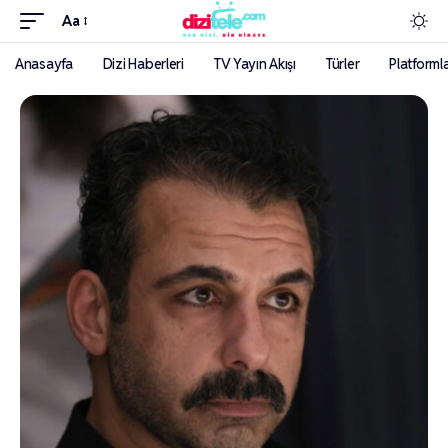
Aa
Anasayfa
Dizi Haberleri
TV Yayın Akışı
Türler
Platforml