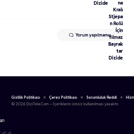
Dizide
Yorum yapılmamış
Gizlilik Politikası
Çerez Politikası
Sorumluluk Reddi
Hizm
© 2026 DiziTele.Com – İçeriklerin izinsiz kullanılması yasaktır.
dan