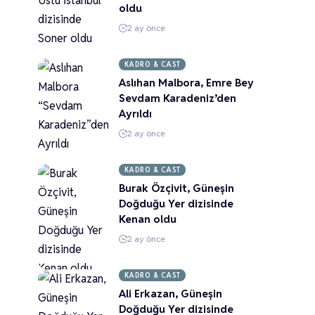
oldu
2 ay önce
KADRO & CAST
Aslıhan Malbora, Emre Bey
Sevdam Karadeniz’den
Ayrıldı
2 ay önce
KADRO & CAST
Burak Özçivit, Güneşin
Doğduğu Yer dizisinde
Kenan oldu
2 ay önce
KADRO & CAST
Ali Erkazan, Güneşin
Doğduğu Yer dizisinde