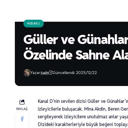
MERAKLI
Güller ve Günahlar 
Özelinde Sahne Al
Yazar:
Güncellendi: 2025/12/22
Salih
Kanal D’nin sevilen dizisi Güller ve Günahlar’ı
izleyicilerle buluşacak. Mina Akdin, Beren G
PAYLAŞ
sergileyerek izleyicilere unutulmaz anlar yaş
Dizideki karakterleriyle büyük beğeni toplaya