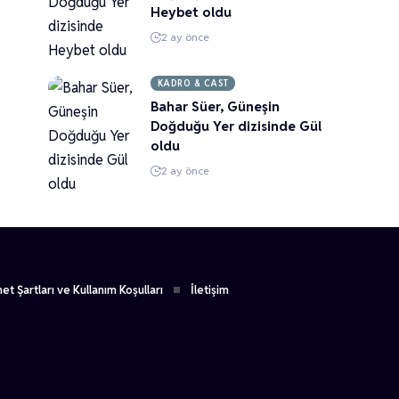
Heybet oldu
2 ay önce
KADRO & CAST
Bahar Süer, Güneşin
Doğduğu Yer dizisinde Gül
oldu
2 ay önce
et Şartları ve Kullanım Koşulları
İletişim