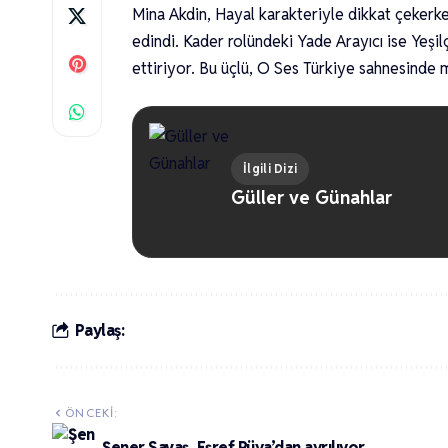
Mina Akdin, Hayal karakteriyle dikkat çekerke
edindi. Kader rolündeki Yade Arayıcı ise Yeşil
ettiriyor. Bu üçlü, O Ses Türkiye sahnesinde m
İlgili Dizi
Güller ve Günahlar
Paylaş:
ÖNCEKI:
Şener Savaş, Eşref Rüya’dan ayrılıyor