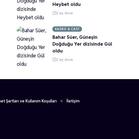
Heybet oldu
2 ay önce
KADRO & CAST
Bahar Süer, Güneşin
Doğduğu Yer dizisinde Gül
oldu
2 ay önce
et Şartları ve Kullanım Koşulları
İletişim