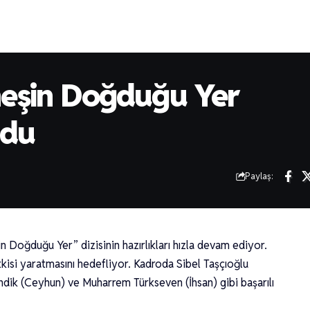
neşin Doğduğu Yer
ldu
Paylaş:
n Doğduğu Yer” dizisinin hazırlıkları hızla devam ediyor.
tkisi yaratmasını hedefliyor. Kadroda Sibel Taşçıoğlu
dik (Ceyhun) ve Muharrem Türkseven (İhsan) gibi başarılı