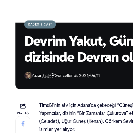
KADRO & CAST
Devrim Yakut, Gü
dizisinde Devran o
Yazar:
Güncellendi: 2026/06/11
Salih
TimsBi’nin atv için Adana’da çekeceği “Güneşi
Yapımcılar, dizinin “Bir Zamanlar Çukurova” e
PAYLAŞ
(Celadet), Uğur Güneş (Kenan), Görkem Sevin
isimler yer alıyor.