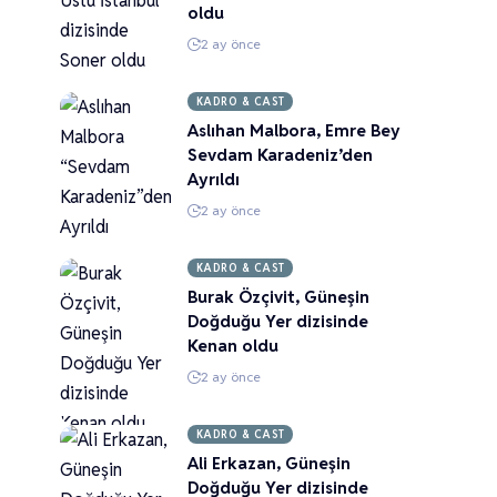
oldu
2 ay önce
KADRO & CAST
Aslıhan Malbora, Emre Bey
Sevdam Karadeniz’den
Ayrıldı
2 ay önce
KADRO & CAST
Burak Özçivit, Güneşin
Doğduğu Yer dizisinde
Kenan oldu
2 ay önce
KADRO & CAST
Ali Erkazan, Güneşin
Doğduğu Yer dizisinde