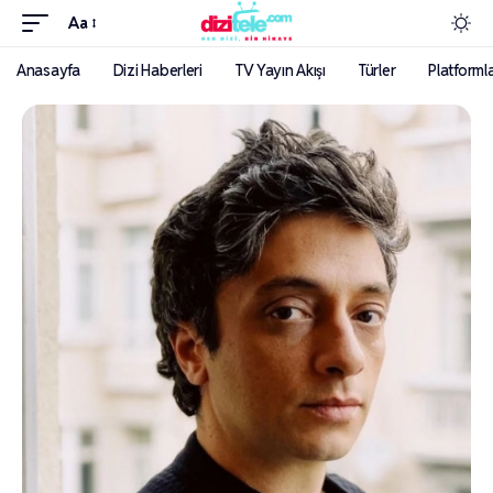
Aa
Anasayfa
Dizi Haberleri
TV Yayın Akışı
Türler
Platforml