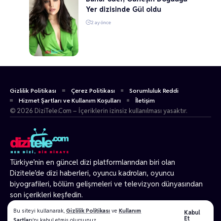
Yer dizisinde Gül oldu
2 ay önce
Gizlilik Politikası
Çerez Politikası
Sorumluluk Reddi
Hizmet Şartları ve Kullanım Koşulları
İletişim
© 2026 DiziTele.Com – İçeriklerin izinsiz kullanılması yasaktır.
Türkiye’nin en güncel dizi platformlarından biri olan
Dizitele
’de dizi haberleri, oyuncu kadroları, oyuncu
biyografileri, bölüm gelişmeleri ve televizyon dünyasından
son içerikleri keşfedin.
© 2026 Tüm Hakları Gizlidir.
Bu siteyi kullanarak,
Gizlilik Politikası
ve
Kullanım
Kabul
Et
Şartları
'nı kabul etmiş olursunuz.