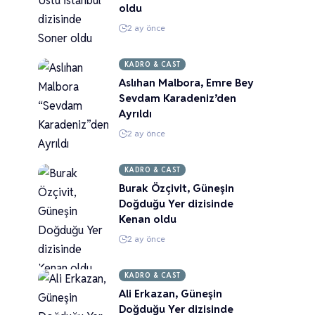
oldu
2 ay önce
KADRO & CAST
Aslıhan Malbora, Emre Bey
Sevdam Karadeniz’den
Ayrıldı
2 ay önce
KADRO & CAST
Burak Özçivit, Güneşin
Doğduğu Yer dizisinde
Kenan oldu
2 ay önce
KADRO & CAST
Ali Erkazan, Güneşin
Doğduğu Yer dizisinde