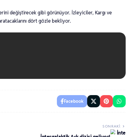
rini değiştirecek gibi görünüyor. İzleyiciler, Kargı ve
 yaratacaklarını dört gözle bekliyor.
Facebook
SONRAKI:
İntergalaktik Aşk dizisi geliyor!