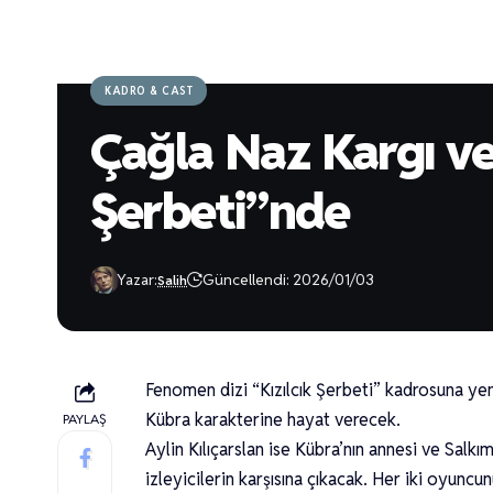
KADRO & CAST
Çağla Naz Kargı ve 
Şerbeti”nde
Yazar:
Güncellendi: 2026/01/03
Salih
Fenomen dizi “Kızılcık Şerbeti” kadrosuna yeni
Kübra karakterine hayat verecek.
PAYLAŞ
Aylin Kılıçarslan ise Kübra’nın annesi ve Sal
izleyicilerin karşısına çıkacak. Her iki oyunc