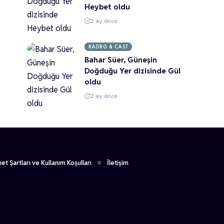
Heybet oldu
2 ay önce
KADRO & CAST
Bahar Süer, Güneşin
Doğduğu Yer dizisinde Gül
oldu
2 ay önce
et Şartları ve Kullanım Koşulları
İletişim