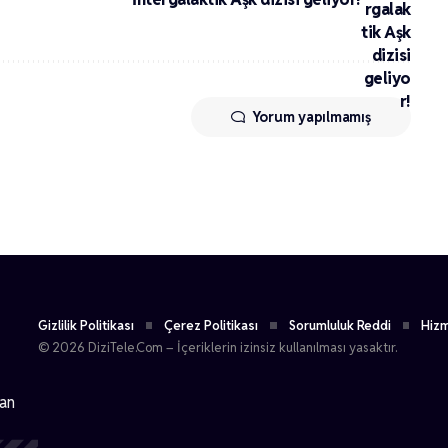
Yorum yapılmamış
Gizlilik Politikası
Çerez Politikası
Sorumluluk Reddi
Hizm
© 2026 DiziTele.Com – İçeriklerin izinsiz kullanılması yasaktır.
dan