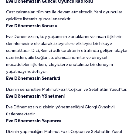
Eve Dönemezsin Güncel Oyuncu Kadrosu
Cast çalışmaları tüm hızı ile devam etmektedir. Yeni oyuncular
Mehmet Kurtuluş
2
geldikçe listemiz güncellenecektir.
Eve Dönemezsin Konusu
Eve Dönemezsin, köy yaşamının zorluklarını ve insan ilişkilerini
derinlemesine ele alarak, izleyicilere etkileyici bir hikaye
sunmaktadır. Dizi, Remzi adlı karakterin etrafında gelişen olaylar
üzerinden, aile bağları, toplumsal normlar ve bireysel
mücadeleleri işlerken, izleyicilere unutulmaz bir deneyim
yaşatmayı hedefliyor.
Eve Dönemezsin Senaristi
Dizinin senaristleri Mahmut Fazıl Coşkun ve Selahattin Yusuf’tur.
Eve Dönemezsin Yönetmeni
Eve Dönemezsin dizisinin yönetmenliğini Giorgi Ovashvili
üstlenmektedir.
Eve Dönemezsin Yapımcısı
Dizinin yapımcılığını Mahmut Fazıl Coşkun ve Selahattin Yusuf