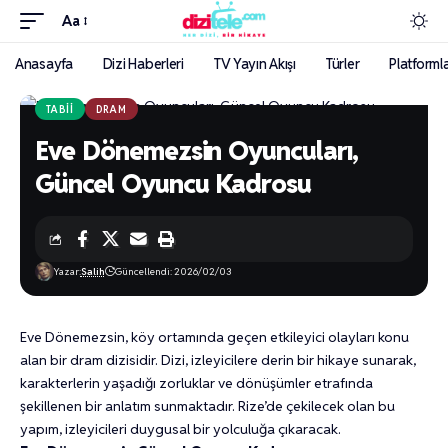
Aa
Anasayfa
Dizi Haberleri
TV Yayın Akışı
Türler
Platforml
TABII
DRAM
Eve Dönemezsin Oyuncuları,
Güncel Oyuncu Kadrosu
Yazar:
Salih
Güncellendi: 2026/02/03
Eve Dönemezsin, köy ortamında geçen etkileyici olayları konu
alan bir dram dizisidir. Dizi, izleyicilere derin bir hikaye sunarak,
karakterlerin yaşadığı zorluklar ve dönüşümler etrafında
şekillenen bir anlatım sunmaktadır. Rize’de çekilecek olan bu
yapım, izleyicileri duygusal bir yolculuğa çıkaracak.