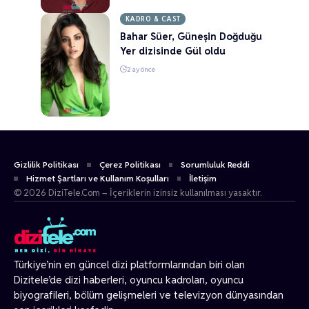
KADRO & CAST
Bahar Süer, Güneşin Doğduğu
Yer dizisinde Gül oldu
2 ay önce
Gizlilik Politikası
Çerez Politikası
Sorumluluk Reddi
Hizmet Şartları ve Kullanım Koşulları
İletişim
© 2026 DiziTele.Com – İçeriklerin izinsiz kullanılması yasaktır.
Türkiye’nin en güncel dizi platformlarından biri olan
Dizitele
’de dizi haberleri, oyuncu kadroları, oyuncu
biyografileri, bölüm gelişmeleri ve televizyon dünyasından