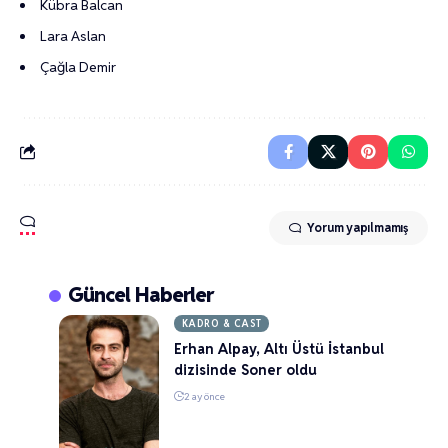
Kübra Balcan
Lara Aslan
Çağla Demir
Yorum yapılmamış
Güncel Haberler
KADRO & CAST
Erhan Alpay, Altı Üstü İstanbul
dizisinde Soner oldu
2 ay önce