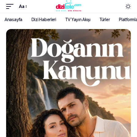
Aa
Anasayfa
Dizi Haberleri
TV Yayın Akışı
Türler
Platforml