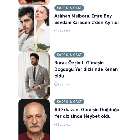
KADRO & CAST
Aslıhan Malbora, Emre Bey
Sevdam Karadeniz’den Ayrıldı
2 ay önce
KADRO & CAST
Burak Özçivit, Güneşin
Doğduğu Yer dizisinde Kenan
oldu
2 ay önce
KADRO & CAST
Ali Erkazan, Güneşin Doğduğu
Yer dizisinde Heybet oldu
2 ay önce