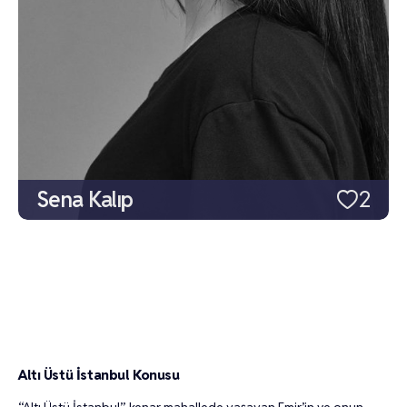
Sena Kalıp
2
Rahimcan Kapkap
2
Sacide Taşaner
1
Kaan Çakır
1
İpek Çiçek
1
İlker Aksum
1
Feyyaz Duman
1
Erhan Alpay
1
Berk Ali Çatal
1
Altı Üstü İstanbul Konusu