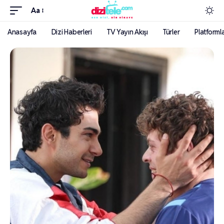
Aa
Anasayfa
Dizi Haberleri
TV Yayın Akışı
Türler
Platforml