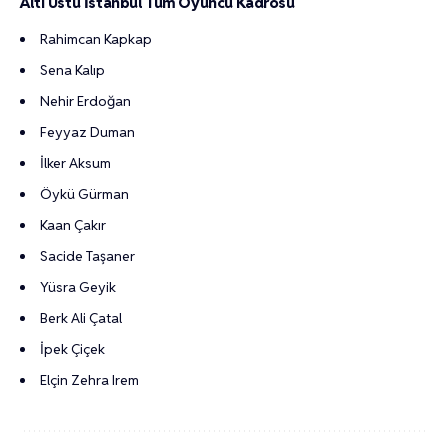
Altı Üstü İstanbul Tüm Oyuncu Kadrosu
Rahimcan Kapkap
Sena Kalıp
Nehir Erdoğan
Feyyaz Duman
İlker Aksum
Öykü Gürman
Kaan Çakır
Sacide Taşaner
Yüsra Geyik
Berk Ali Çatal
İpek Çiçek
Elçin Zehra Irem