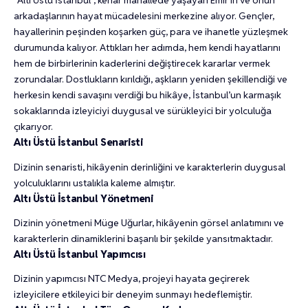
“Altı Üstü İstanbul”, kenar mahallede yaşayan Emir’in ve onun
arkadaşlarının hayat mücadelesini merkezine alıyor. Gençler,
hayallerinin peşinden koşarken güç, para ve ihanetle yüzleşmek
durumunda kalıyor. Attıkları her adımda, hem kendi hayatlarını
hem de birbirlerinin kaderlerini değiştirecek kararlar vermek
zorundalar. Dostlukların kırıldığı, aşkların yeniden şekillendiği ve
herkesin kendi savaşını verdiği bu hikâye, İstanbul’un karmaşık
sokaklarında izleyiciyi duygusal ve sürükleyici bir yolculuğa
çıkarıyor.
Altı Üstü İstanbul Senaristi
Dizinin senaristi, hikâyenin derinliğini ve karakterlerin duygusal
yolculuklarını ustalıkla kaleme almıştır.
Altı Üstü İstanbul Yönetmeni
Dizinin yönetmeni Müge Uğurlar, hikâyenin görsel anlatımını ve
karakterlerin dinamiklerini başarılı bir şekilde yansıtmaktadır.
Altı Üstü İstanbul Yapımcısı
Dizinin yapımcısı NTC Medya, projeyi hayata geçirerek
izleyicilere etkileyici bir deneyim sunmayı hedeflemiştir.