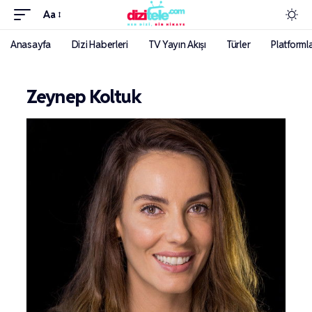
Aa
Anasayfa
Dizi Haberleri
TV Yayın Akışı
Türler
Platforml
Zeynep Koltuk