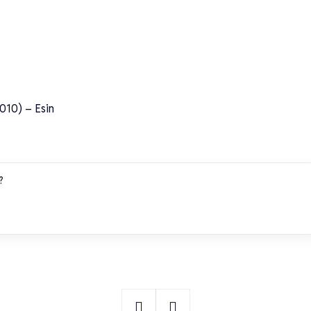
2010) – Esin
?