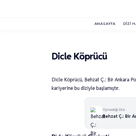
ANASAYFA
DIZI 
Dicle Köprücü
Dicle Köprücü, Behzat Ç.: Bir Ankara Pol
kariyerine bu diziyle başlamıştır.
Oynadığı Dizi
Behzat Ç.: Bir A