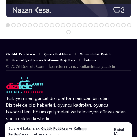
Nazan Kesal
3
Gizlilik Politikası
Çerez Politikası
Sorumluluk Reddi
Hizmet Şartları ve Kullanım Koşulları
İletişim
© 2026 DiziTele.Com – İçeriklerin izinsiz kullanılması yasaktır.
Türkiye’nin en güncel dizi platformlarından biri olan
Dizitele
’de dizi haberleri, oyuncu kadroları, oyuncu
biyografileri, bölüm gelişmeleri ve televizyon dünyasından
son içerikleri keşfedin.
© 2026 Tüm Hakları Gizlidir.
Bu siteyi kullanarak,
Gizlilik Politikası
ve
Kullanım
Kabul
Et
Şartları
'nı kabul etmiş olursunuz.