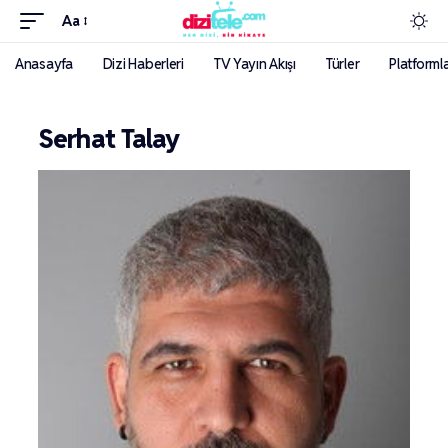
Aa
Anasayfa
Dizi Haberleri
TV Yayın Akışı
Türler
Platforml
Serhat Talay