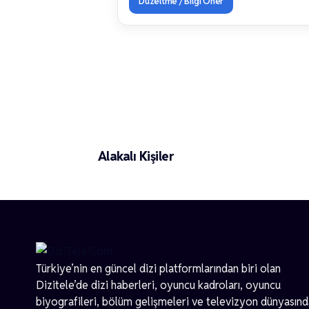
Düzeltme / Bilgi Öner
Yiğit Poyraz
Alakalı Kişiler
Türkiye’nin en güncel dizi platformlarından biri olan
Dizitele
’de dizi haberleri, oyuncu kadroları, oyuncu
biyografileri, bölüm gelişmeleri ve televizyon dünyasın