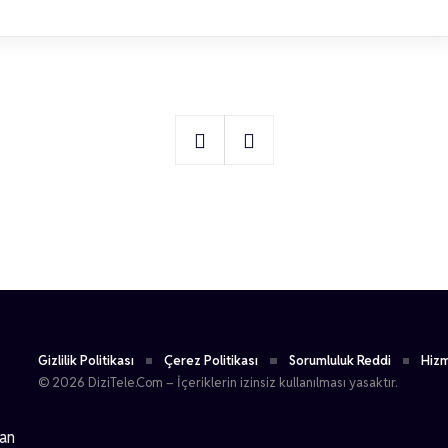
1
Yaren Alaca
Gizlilik Politikası
Çerez Politikası
Sorumluluk Reddi
Hizm
© 2026 DiziTele.Com – İçeriklerin izinsiz kullanılması yasaktır.
dan