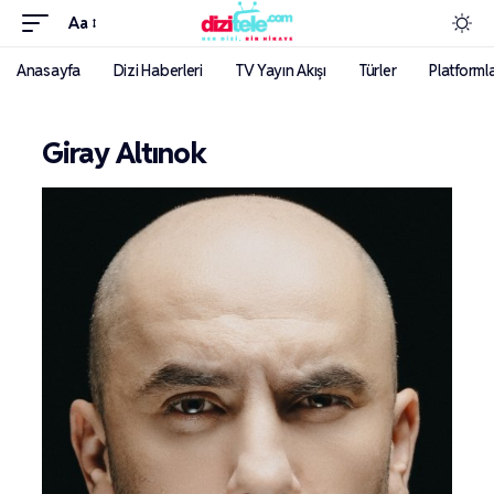
Aa
Anasayfa
Dizi Haberleri
TV Yayın Akışı
Türler
Platforml
Giray Altınok