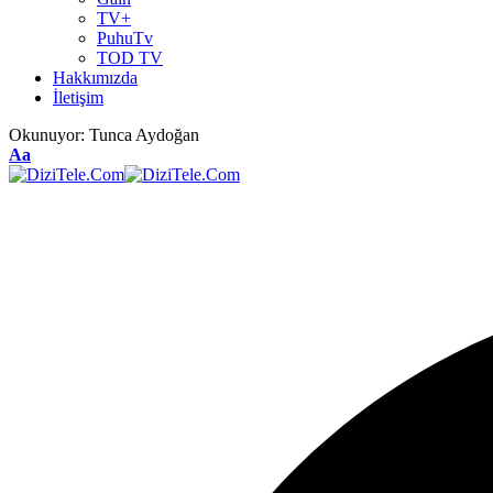
TV+
PuhuTv
TOD TV
Hakkımızda
İletişim
Okunuyor:
Tunca Aydoğan
Aa