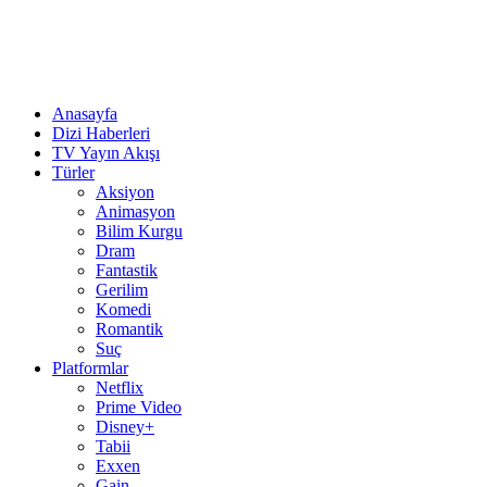
Anasayfa
Dizi Haberleri
TV Yayın Akışı
Türler
Aksiyon
Animasyon
Bilim Kurgu
Dram
Fantastik
Gerilim
Komedi
Romantik
Suç
Platformlar
Netflix
Prime Video
Disney+
Tabii
Exxen
Gain