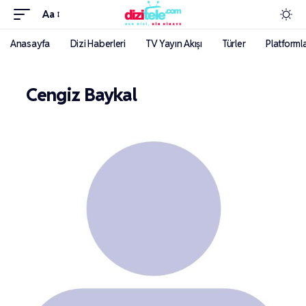
Aa
Anasayfa
Dizi Haberleri
TV Yayın Akışı
Türler
Platforml
Cengiz Baykal