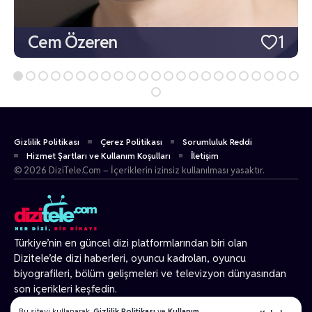
Cem Özeren
1
Gizlilik Politikası
Çerez Politikası
Sorumluluk Reddi
Hizmet Şartları ve Kullanım Koşulları
İletişim
© 2026 DiziTele.Com – İçeriklerin izinsiz kullanılması yasaktır.
Türkiye’nin en güncel dizi platformlarından biri olan
Dizitele
’de dizi haberleri, oyuncu kadroları, oyuncu
biyografileri, bölüm gelişmeleri ve televizyon dünyasından
son içerikleri keşfedin.
© 2026 Tüm Hakları Gizlidir.
Bu siteyi kullanarak,
Gizlilik Politikası
ve
Kullanım