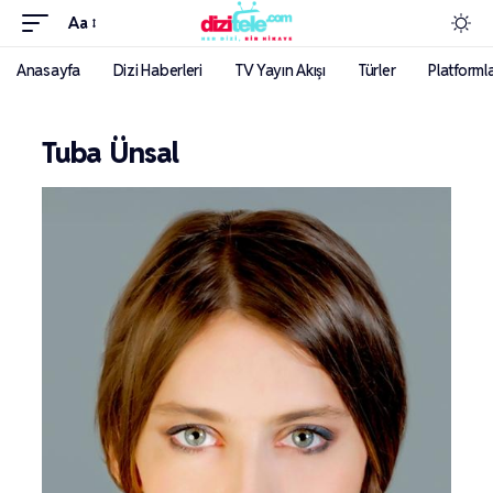
Aa
Anasayfa
Dizi Haberleri
TV Yayın Akışı
Türler
Platforml
Tuba Ünsal