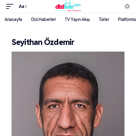
Aa
Anasayfa
Dizi Haberleri
TV Yayın Akışı
Türler
Platforml
Seyithan Özdemir