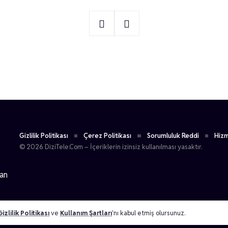
1
Turgut Çalhan
Gizlilik Politikası
Çerez Politikası
Sorumluluk Reddi
Hizm
© 2026 DiziTele.Com – İçeriklerin izinsiz kullanılması yasaktır.
dan
Gizlilik Politikası
ve
Kullanım Şartları
'nı kabul etmiş olursunuz.