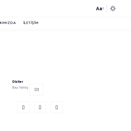
Aa
KIMIZDA
İLETIŞIM
Diziler
Bay Yanlış
1