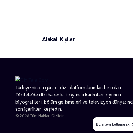
Yonca Hiç
Alakalı Kişiler
Türkiye’nin en güncel dizi platformlarından biri olan
Dizitele
’de dizi haberleri, oyuncu kadroları, oyuncu
biyografileri, bölüm gelişmeleri ve televizyon dünyasın
son içerikleri keşfedin.
© 2026 Tüm Hakları Gizlidir.
Bu siteyi kullanarak,