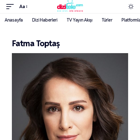
Aa
Anasayfa
Dizi Haberleri
TV Yayın Akışı
Türler
Platforml
Fatma Toptaş