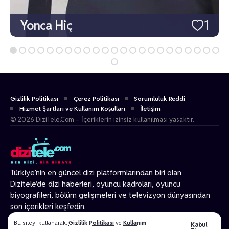
Yonca Hiç
1
Gizlilik Politikası
Çerez Politikası
Sorumluluk Reddi
Hizmet Şartları ve Kullanım Koşulları
İletişim
© 2026 DiziTele.Com – İçeriklerin izinsiz kullanılması yasaktır.
Türkiye’nin en güncel dizi platformlarından biri olan
Dizitele
’de dizi haberleri, oyuncu kadroları, oyuncu
biyografileri, bölüm gelişmeleri ve televizyon dünyasından
son içerikleri keşfedin.
© 2026 Tüm Hakları Gizlidir.
Bu siteyi kullanarak,
Gizlilik Politikası
ve
Kullanım
Kabul