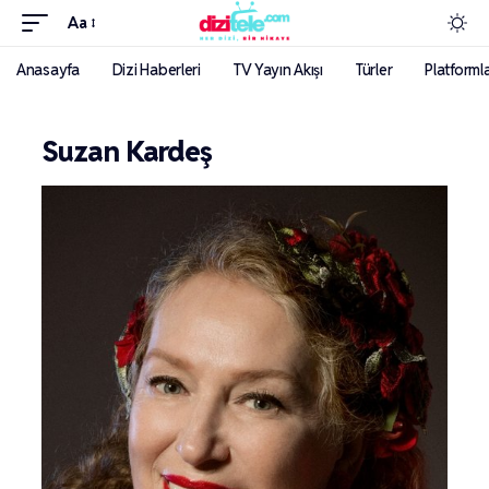
Aa
Anasayfa
Dizi Haberleri
TV Yayın Akışı
Türler
Platforml
Suzan Kardeş