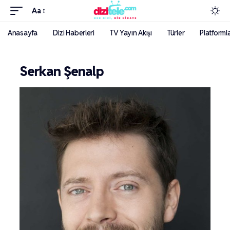
Aa
Anasayfa
Dizi Haberleri
TV Yayın Akışı
Türler
Platforml
Serkan Şenalp