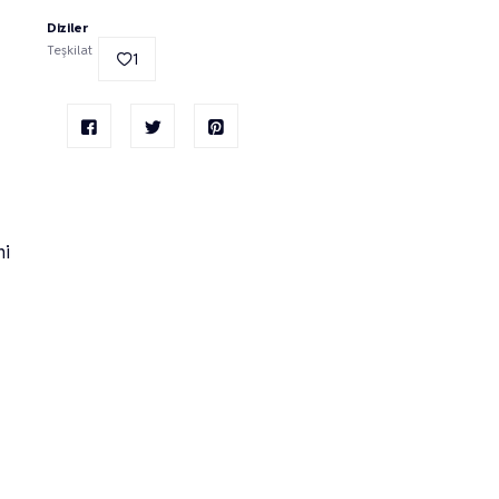
Diziler
Teşkilat
1
ni