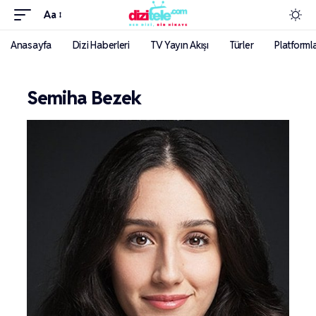
Aa
Anasayfa
Dizi Haberleri
TV Yayın Akışı
Türler
Platforml
Semiha Bezek