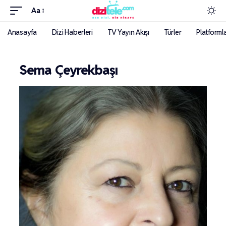
Aa
Anasayfa
Dizi Haberleri
TV Yayın Akışı
Türler
Platforml
Sema Çeyrekbaşı