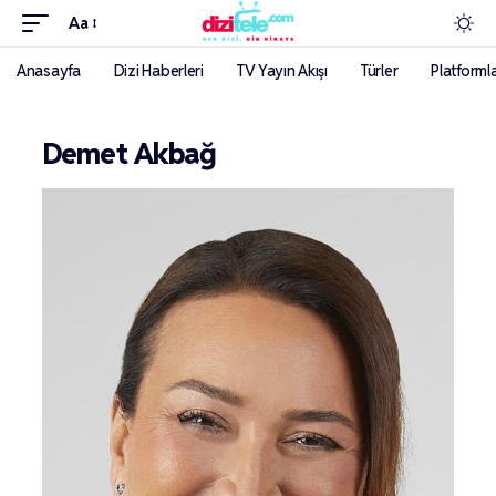
Aa
Anasayfa
Dizi Haberleri
TV Yayın Akışı
Türler
Platforml
Demet Akbağ